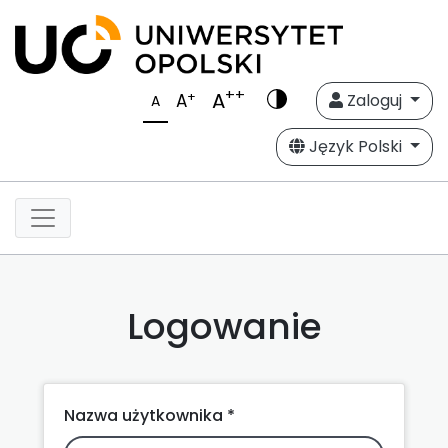
++
A
+
A
Zaloguj
A
Język Polski
Logowanie
Nazwa użytkownika *