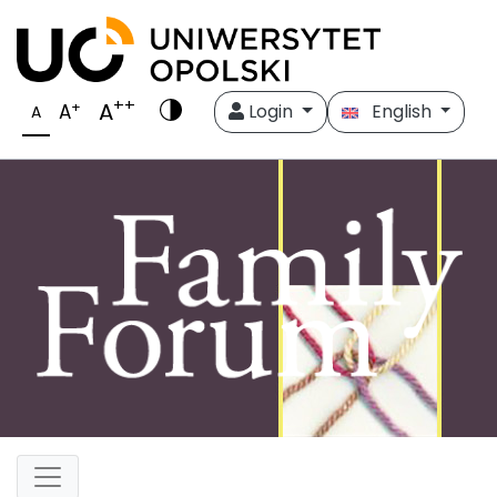
++
A
+
A
Login
English
A