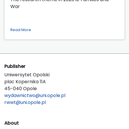
War
Read More
Publisher
Uniwersytet Opolski
plac Kopernika 11A
45-040 Opole
wydawnictwo@uni.opole.pl
rwwt@uni.opole.pl
About