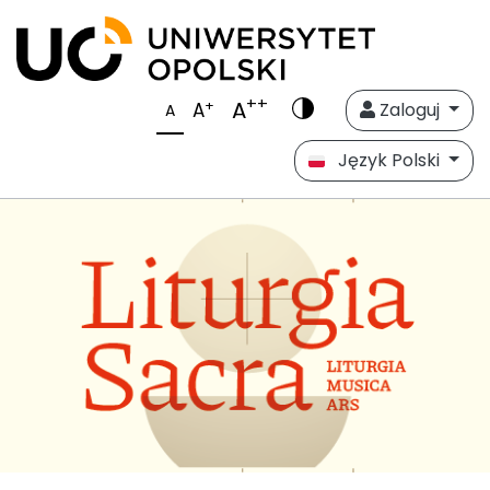
++
A
+
A
Zaloguj
A
Język Polski