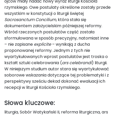
ojców miały nadać nowy wyraz liturgii Kościoła
rzymskiego. Owe postulaty określone zostały przede
wszystkim w konstytucji o liturgii świętej
Sacrosanctum Concilium
, która stała się
dokumentem założycielskim późniejszej reformy.
Wśród rzeczonych postulatów część została
sformułowana w sposób precyzyjny, natomiast inne
– nie zapisane
explicite
– wynikają z ducha
proponowanej reformy. Jednym z tych nie
wyartykułowanych wprost postulatów jest troska o
kształt sztuki celebrowania (
ars celebrandi
) liturgii.
W niniejszym studium autor stara się wyartykułować
soborowe wskazania dotyczące tej problematyki i z
perspektywy sześciu dekad dokonać ewaluacji ich
recepcji w liturgii Kościoła rzymskiego.
Słowa kluczowe:
liturgia, Sobór Watykański II, reforma liturgiczna, ars