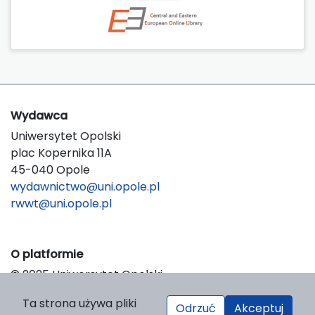
Wydawca
Uniwersytet Opolski
plac Kopernika 11A
45-040 Opole
wydawnictwo@uni.opole.pl
rwwt@uni.opole.pl
O platformie
© 2025 Uniwersytet Opolski
Wsparcie techniczne: Cyber Company
Ta strona używa pliki
Projekt: LIBCOM
Odrzuć
Akceptuj