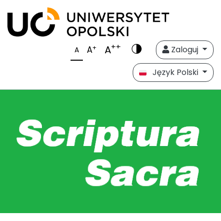
++
A
+
A
Zaloguj
A
Język Polski