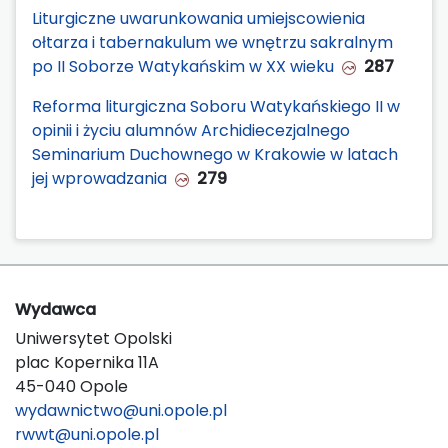
Liturgiczne uwarunkowania umiejscowienia
ołtarza i tabernakulum we wnętrzu sakralnym
po II Soborze Watykańskim w XX wieku
287
Reforma liturgiczna Soboru Watykańskiego II w
opinii i życiu alumnów Archidiecezjalnego
Seminarium Duchownego w Krakowie w latach
jej wprowadzania
279
Wydawca
Uniwersytet Opolski
plac Kopernika 11A
45-040 Opole
wydawnictwo@uni.opole.pl
rwwt@uni.opole.pl