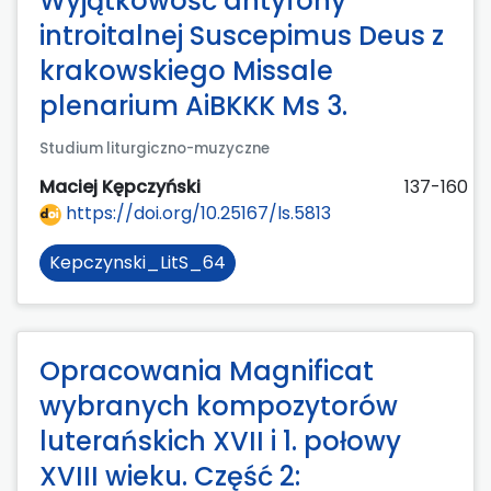
Wyjątkowość antyfony
introitalnej Suscepimus Deus z
krakowskiego Missale
plenarium AiBKKK Ms 3.
Studium liturgiczno-muzyczne
Maciej Kępczyński
137-160
https://doi.org/10.25167/ls.5813
Kepczynski_LitS_64
Opracowania Magnificat
wybranych kompozytorów
luterańskich XVII i 1. połowy
XVIII wieku. Część 2: