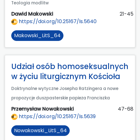
Teologia modlitw
Dawid Makowski
21-45
https://doi.org/10.25167/ls.5640
Makowski_LitS_64
Udział osób homoseksualnych
w życiu liturgicznym Kościoła
Doktrynalne wytyczne Josepha Ratzingera a nowe
propozycje duszpasterskie papieża Franciszka
Przemysław Nowakowski
47-68
https://doi.org/10.25167/ls.5639
Nowakowski_LitS_64