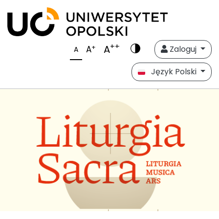
++
A
+
A
Zaloguj
A
Język Polski