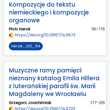
Kompozycje do tekstu
niemieckiego i kompozycje
organowe
Piotr Herok
161-176
https://doi.org/10.25167/ls.5673
Herok_LitS_64
Muzyczne ramy pamięci:
nieznany katalog Emila Hillera
z luterańskiej parafii św. Marii
Magdaleny we Wrocławiu
Grzegorz Joachimiak
177-216
https://doi.org/10.25167/ls.5723