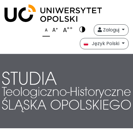
++
A
+
A
Zaloguj
A
Język Polski