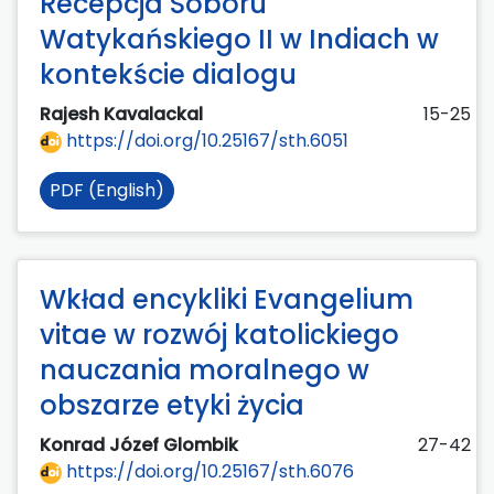
Recepcja Soboru
Watykańskiego II w Indiach w
kontekście dialogu
Rajesh Kavalackal
15-25
https://doi.org/10.25167/sth.6051
PDF (English)
Wkład encykliki Evangelium
vitae w rozwój katolickiego
nauczania moralnego w
obszarze etyki życia
Konrad Józef Glombik
27-42
https://doi.org/10.25167/sth.6076