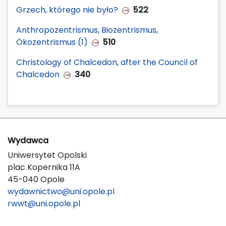
Grzech, którego nie było?
522
Anthropozentrismus, Biozentrismus,
Ökozentrismus (1)
510
Christology of Chalcedon, after the Council of
Chalcedon
340
Wydawca
Uniwersytet Opolski
plac Kopernika 11A
45-040 Opole
wydawnictwo@uni.opole.pl
rwwt@uni.opole.pl